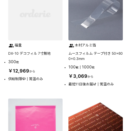
福重
木村アルミ箔
DX-10 デコフィル 7寸無地
ムースフィルム テープ付き 50×60
0×0.3mm
300
枚
100
1000
枚
枚
￥12,969
から
￥3,069
から
供給制限中
常温のみ
最短11日後お届け
常温のみ