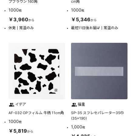
プブラウン 160角
cm角
1000
1000
枚
枚
￥3,960
￥5,346
から
から
休売
常温のみ
最短11日後お届け
常温のみ
イデア
福重
AF-032 OPフィルム 牛柄 11cm角
SP-35 スフレセパレーター35巾
(35×190)
1000
枚
1,000
枚
￥5,819
から