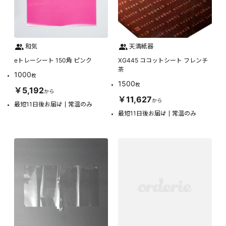
和気
天満紙器
eトレーシート 150角 ピンク
XG445 ココットシート フレンチ
茶
1000
枚
1500
枚
￥5,192
から
￥11,627
から
最短11日後お届け
常温のみ
最短11日後お届け
常温のみ