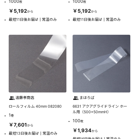
1000
1000
枚
枚
￥5,192
￥5,192
から
から
最短11日後お届け
常温のみ
最短11日後お届け
常温のみ
遠藤孝商店
まほろば
ロールフィルム 40mm 082080
6631 アクアグライドライン ホー
ル用（500×50mmH）
1
巻
100
枚
￥7,601
から
￥1,934
から
最短13日後お届け
常温のみ
最短16日後お届け
常温のみ