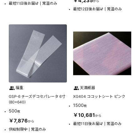
￥4,235
から
最短11日後お届け
常温のみ
最短12日後お届け
常温のみ
福重
天満紙器
GSP-6 チーズデコセパレータ 6寸
XG404 ココットシート ピンク
(80×640)
1500
枚
500
枚
￥10,681
から
￥7,876
から
最短11日後お届け
常温のみ
供給制限中
常温のみ