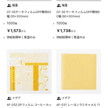
福重
福重
CF-55ケーキフィルムOPP無地55
CF-56 ケーキフィルムOPP無地6
幅 (55×300mm)
0幅 (60×300mm)
1000
1000
枚
枚
￥1,573
￥1,738
から
から
供給制限中
常温のみ
供給制限中
常温のみ
イデア
イデア
AF-052 OPフィルム コーヒーカッ
AF-031 レーヨンラミキャメル 11