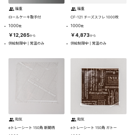
福重
福重
ロールケーキ取手付
CF-121 チーズスフレ 1000枚
1000
1000
枚
枚
￥12,265
￥4,873
から
から
供給制限中
常温のみ
供給制限中
常温のみ
和気
和気
eトレーシート 150角 新聞柄
eトレーシート 150角 ガトー