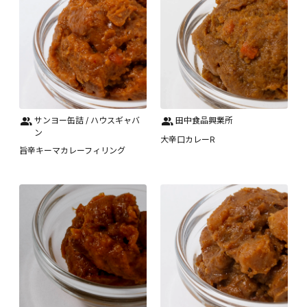
サンヨー缶詰 / ハウスギャバ
田中食品興業所
ン
大辛口カレーR
旨辛キーマカレーフィリング