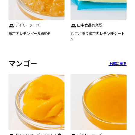
デイリーフーズ
田中食品興業所
瀬戸内レモンピール65DF
丸ごと搾り瀬戸内レモン味シート
N
マンゴー
上部に戻る