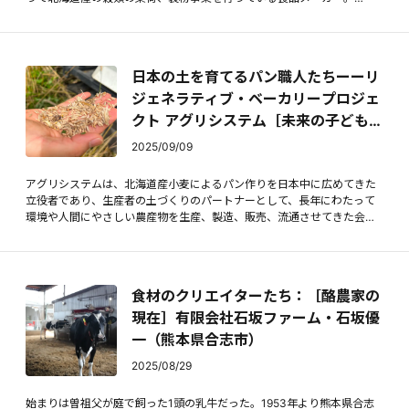
〈「つくる」を「食べる」のもっと近くに〉をモットーに、道内の小麦
や豆の生産者たちと二人三脚で農業に携わる山本忠信商店（以後ヤマチ
ュウ）は、全国のパン屋さんやお菓子屋さんなどを対象にした圃場視察
を毎年実施している。現在全国のパン職人からも支持される「キタノカ
日本の土を育てるパン職人たちーーリ
オリ」などの道産小麦はどのようにつくられて、広まってきたのだろう
か。道産小麦がここまで注目されるようになった背景には、つくり手た
ジェネラティブ・ベーカリープロジェ
ちのどんな物語があるのだろうか。ヤマチュウとともに生産者のもとを
クト アグリシステム［未来の子どもた
訪ねて話を訊いた。
ちのために］Vol.３
2025/09/09
アグリシステムは、北海道産小麦によるパン作りを日本中に広めてきた
立役者であり、生産者の土づくりのパートナーとして、長年にわたって
環境や人間にやさしい農産物を生産、製造、販売、流通させてきた会
社。2019年に伊藤英拓さんが２代目代表取締役に就任すると、農業のみ
ならず医療や教育などのあらゆる社会課題の解決にも取り組むなど、活
動の幅を広げるようになります。アグリシステムという会社はどんなこ
とを考え、どこへ向かおうとしているのか。伊藤社長が自らの言葉で綴
食材のクリエイターたち：［酪農家の
る不定期連載。
現在］有限会社石坂ファーム・石坂優
一（熊本県合志市）
2025/08/29
始まりは曽祖父が庭で飼った1頭の乳牛だった。1953年より熊本県合志