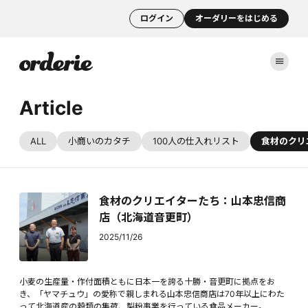
ログイン
オーダリーをはじめる
Article
ALL
小商いのカタチ
100人の仕入れリスト
食材のクリ
食材のクリエイターたち：山本忠信商
店（北海道音更町）
2025/11/26
小麦の生産量・作付面積ともに日本一を誇る十勝・音更町に拠点をお
き、「ヤマチュウ」の愛称で親しまれる山本忠信商店は70年以上にわた
って北海道産の穀類の集荷、製粉事業を行っている食品メーカー。