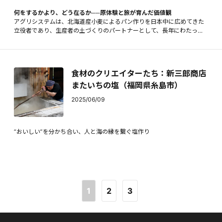
何をするかより、どう在るか──原体験と旅が育んだ価値観
アグリシステムは、北海道産小麦によるパン作りを日本中に広めてきた
立役者であり、生産者の土づくりのパートナーとして、長年にわたって
環境や人間にやさしい農産物を生産、製造、販売、流通させてきた会
社。2019年に伊藤英拓さんが２代目代表取締役に就任すると、農業のみ
ならず医療や教育などのあらゆる社会課題の解決にも取り組むなど、活
動の幅を広げるようになります。アグリシステムという会社はどんなこ
食材のクリエイターたち：新三郎商店
とを考え、どこへ向かおうとしているのか。伊藤社長が自らの言葉で綴
る不定期連載。
またいちの塩（福岡県糸島市）
2025/06/09
“おいしい”を分かち合い、人と海の縁を繋ぐ塩作り
1
2
3