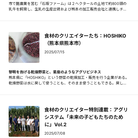
市で酪農業を営む「石坂ファーム」は２ヘクタールの土地で約800頭の
乳牛を飼育し、生乳の生産出荷および熊本の加工販売会社と連携しチー
ズやヨーグルトなどのオリジナル商品を展開している。70年以上続く家
業を未来へと繋ぐために。４代目石坂優一が語る酪農家の現在と夢。
食材のクリエイターたち：HOSHIKO
（熊本県熊本市）
2025/07/15
黎明を告げる乾燥野菜と、星座のようなアグリビジネス
熊本県に「HOSHIKO」という野菜の乾燥加工・販売を行う企業がある。
乾燥野菜は水に戻して使うことも、そのまま使うこともできる。戻し汁
はそのまま出汁として使え、野菜の下処理も不要で生ゴミもでない。HO
SHIKOの創設者であり、株式会社HOSHIKO Linksの冨永詩織さんによる
と、乾燥野菜HOSHIKOの栄養摂取効率は生野菜の約10〜20倍であると
いう。乾燥加工によって野菜の体積が小さくなり栄養素が濃縮されるた
食材のクリエイター特別連載：アグリ
めだ。また野菜本来のおいしさ、旨みも凝縮される。そして常温で長期
保存が可能という、生野菜にはない利点を多く持つ。
システム「未来の子どもたちのため
に」Vol.2
2025/07/08