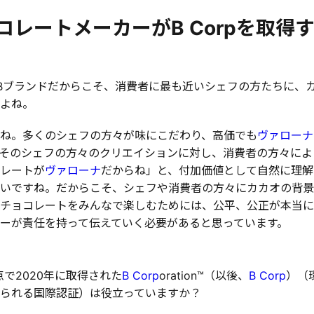
コレートメーカーがB Corpを取得
to Bブランドだからこそ、消費者に最も近いシェフの方たちに
よね。
ね。多くのシェフの方々が味にこだわり、高価でも
ヴァローナ
そのシェフの方々のクリエイションに対し、消費者の方々によ
レートが
ヴァローナ
だからね」と、付加価値として自然に理解
いですね。だからこそ、シェフや消費者の方々にカカオの背景
チョコレートをみんなで楽しむためには、公平、公正が本当に
ーが責任を持って伝えていく必要があると思っています。
点で2020年に取得された
B Corp
oration™（以後、
B Corp
）（
られる国際認証）は役立っていますか？