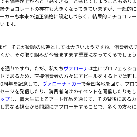
でも価格が上がると「高すぎる」と感じてしまうこともありま
級チョコレートの存在も大きくなってきていますが、一般的に
ーカーも本来の適正価格に設定しづらく、結果的にチョコレー
います。
ほど。そこが問題の根幹としては大きいようですね。消費者の
くか、その取り組みが今後ますます重要になってくるでしょう
る通りですね。ただ、私たち
ヴァローナ
は主にプロフェッショ
ドであるため、直接消費者の方々にアピールをする上では難しさ
00周年を記念して、
ヴァローナ・カー
で全国各地を回り、プロ
セージを発信したり、消費者向けのイベントを開催したりもし
ップ
し、藝大生によるアート作品を通じて、その背後にあるカ
し異なる視点から問題にアプローチすることで、多くの方々に