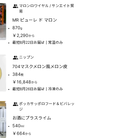
マロンロワイヤル / サンエイト貿
易
MR ピューレ ド マロン
870
g
￥2,290
から
最短8月22日お届け
常温のみ
ニップン
704マスクメロン風メロン皮
384
枚
￥16,848
から
最短8月26日お届け
冷凍のみ
ポッカサッポロフード＆ビバレッ
ジ
お酒にプラスライム
540
ml
￥664
から