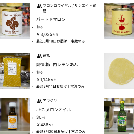
マロンロワイヤル / サンエイト貿
易
パートドマロン
1
KG
￥3,035
から
最短8月18日お届け
冷蔵のみ
茜丸
爽快瀬戸内レモンあん
1
KG
￥1,145
から
最短8月11日お届け
常温のみ
アワジヤ
JHC メロンオイル
30
ml
￥486
から
最短8月20日お届け
常温のみ