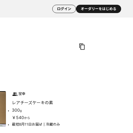
ログイン
オーダリーをはじめる
宝幸
レアチーズケーキの素
300
g
￥540
から
最短8月11日お届け
冷蔵のみ