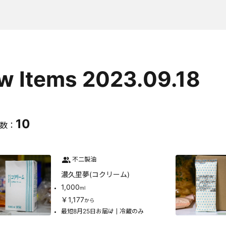
w Items 2023.09.18
10
数：
不二製油
濃久里夢(コクリーム)
1,000
ml
￥1,177
から
最短8月25日お届け
冷蔵のみ