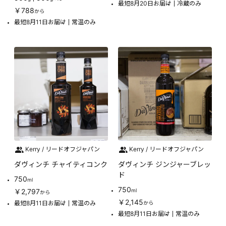
最短8月20日お届け
冷蔵のみ
￥788
から
最短8月11日お届け
常温のみ
Kerry / リードオフジャパン
Kerry / リードオフジャパン
ダヴィンチ チャイティコンク
ダヴィンチ ジンジャーブレッ
ド
750
ml
750
￥2,797
ml
から
￥2,145
最短8月11日お届け
常温のみ
から
最短8月11日お届け
常温のみ