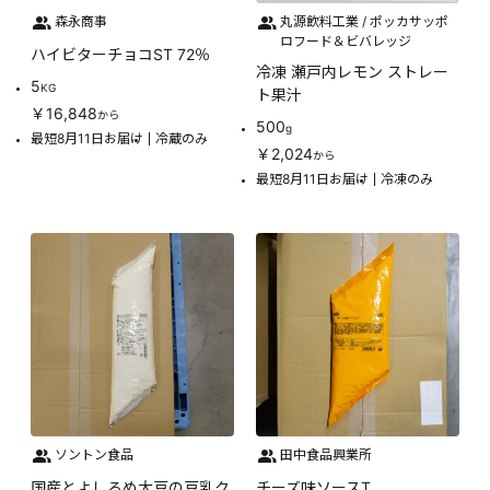
森永商事
丸源飲料工業 / ポッカサッポ
ロフード＆ビバレッジ
ハイビターチョコST 72％
冷凍 瀬戸内レモン ストレー
5
KG
ト果汁
￥16,848
から
500
g
最短8月11日お届け
冷蔵のみ
￥2,024
から
最短8月11日お届け
冷凍のみ
ソントン食品
田中食品興業所
国産とよしろめ大豆の豆乳ク
チーズ味ソースT