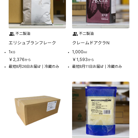
不二製油
不二製油
エリシュブランフレーク
クレームドアクラN
1
1,000
KG
ml
￥2,376
￥1,593
から
から
最短8月26日お届け
冷蔵のみ
最短8月11日お届け
冷蔵のみ