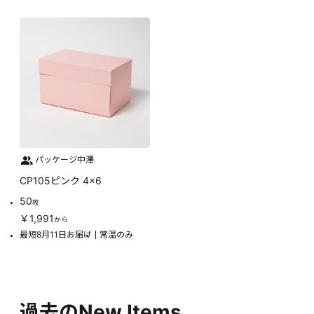
パッケージ中澤
CP105ピンク 4×6
50
枚
￥1,991
から
最短8月11日お届け
常温のみ
過去のNew Items