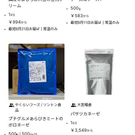
リーム
500
g
1
KG
￥583
から
￥994
最短8月11日お届け
常温のみ
から
最短8月21日お届け
常温のみ
やくらいフーズ / ソントン食
大宮糧食
品
パサツカネーゼ
プチグルメあらびきミートの
1
KG
ボロネーゼ
￥3,549
から
500
500
g
g×10