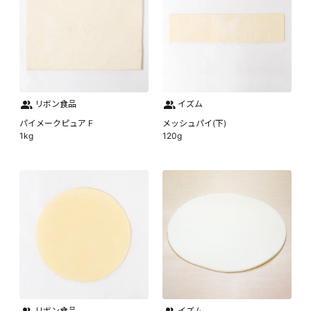
リボン食品
イズム
パイメークピュア F
メッシュパイ(下)
1kg
120g
リボン食品
イズム