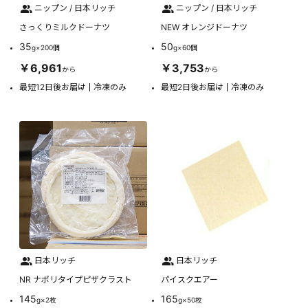
ニップン / 日本リッチ
ニップン / 日本リッチ
さっくりミルクドーナツ
NEW オレンジドーナツ
35
50
g×200個
g×60個
￥6,961
￥3,753
から
から
最短12日後お届け
冷凍のみ
最短2日後お届け
冷凍のみ
日本リッチ
日本リッチ
NR ナポリタイプピザクラスト
パイスクエアー
145
165
g×2枚
g×50枚