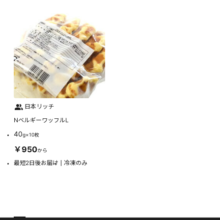
日本リッチ
NベルギーワッフルL
40
g×10枚
￥950
から
最短2日後お届け
冷凍のみ