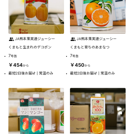
JA熊本果実連ジューシー
JA熊本果実連ジューシー
くまもと生まれのデコポン
くまもと育ちのあまなつ
7
7
号缶
号缶
￥454
￥450
から
から
最短2日後お届け
常温のみ
最短2日後お届け
常温のみ