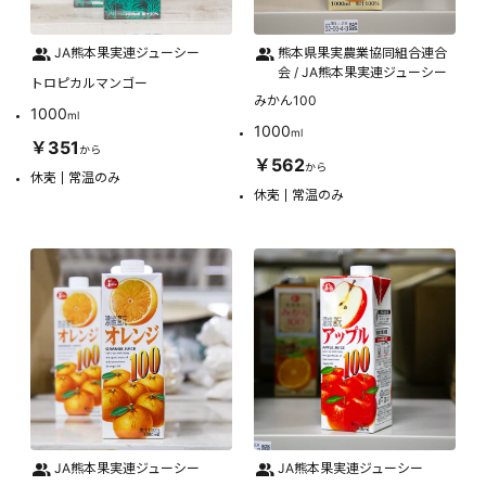
JA熊本果実連ジューシー
熊本県果実農業協同組合連合
会 / JA熊本果実連ジューシー
トロピカルマンゴー
みかん100
1000
ml
1000
ml
￥351
から
￥562
から
休売
常温のみ
休売
常温のみ
JA熊本果実連ジューシー
JA熊本果実連ジューシー