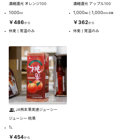
濃縮還元 オレンジ100
濃縮還元 アップル100
1000
1,000
1,000
ml
ml
ml×6本
￥486
￥362
から
から
休売
常温のみ
休売
常温のみ
JA熊本果実連ジューシー
ジューシー 桃果
1
L
￥454
から