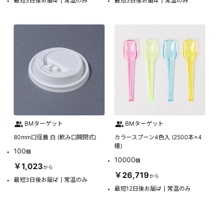
最短3日後お届け
常温のみ
最短3日後お届け
常温のみ
BMターゲット
BMターゲット
80mm口径蓋 白 (飲み口開閉式)
カラースプーン4色入 (2500本×4
種)
100
個
10000
個
￥1,023
から
￥26,719
から
最短3日後お届け
常温のみ
最短12日後お届け
常温のみ