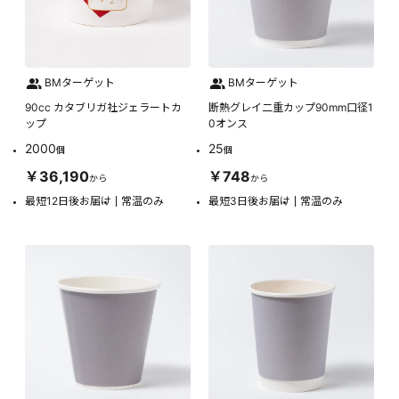
BMターゲット
BMターゲット
90cc カタブリガ社ジェラートカ
断熱グレイ二重カップ90mm口径1
ップ
0オンス
2000
25
個
個
￥36,190
￥748
から
から
最短12日後お届け
常温のみ
最短3日後お届け
常温のみ