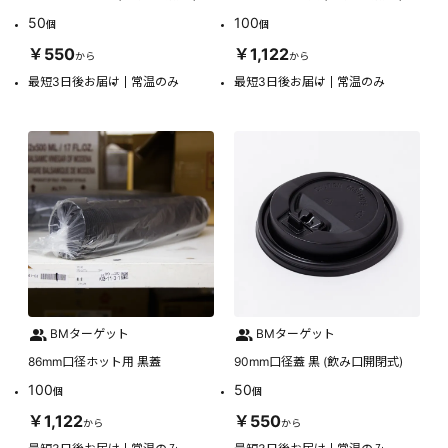
50
100
個
個
￥550
￥1,122
から
から
最短3日後お届け
常温のみ
最短3日後お届け
常温のみ
BMターゲット
BMターゲット
86mm口径ホット用 黒蓋
90mm口径蓋 黒 (飲み口開閉式)
100
50
個
個
￥1,122
￥550
から
から