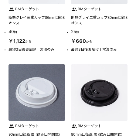
BMターゲット
BMターゲット
断熱グレイ三重カップ86mm口径8
断熱グレイ二重カップ80mm口径8
オンス
オンス
40
25
個
個
￥1,122
￥660
から
から
最短3日後お届け
常温のみ
最短3日後お届け
常温のみ
BMターゲット
BMターゲット
90mm口径蓋 白 (飲み口開閉式)
80mm口径蓋 黒 (飲み口開閉式)