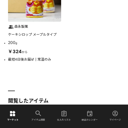
森永製菓
ケーキシロップ メープルタイプ
200
g
￥324
から
最短4日後お届け
常温のみ
閲覧したアイテム
マーケット
アイテム検索
仕入れリスト
納品カレンダー
マイページ