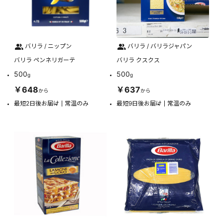
バリラ / ニップン
バリラ / バリラジャパン
バリラ ペンネリガーテ
バリラ クスクス
500
500
g
g
￥648
￥637
から
から
最短2日後お届け
常温のみ
最短9日後お届け
常温のみ