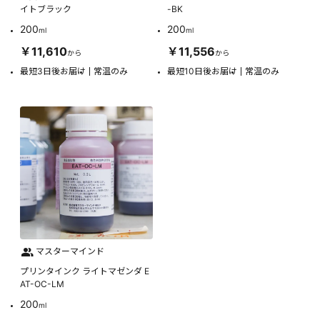
イトブラック
-BK
200
200
ml
ml
￥11,610
￥11,556
から
から
最短3日後お届け
常温のみ
最短10日後お届け
常温のみ
マスターマインド
プリンタインク ライトマゼンダ E
AT-OC-LM
200
ml