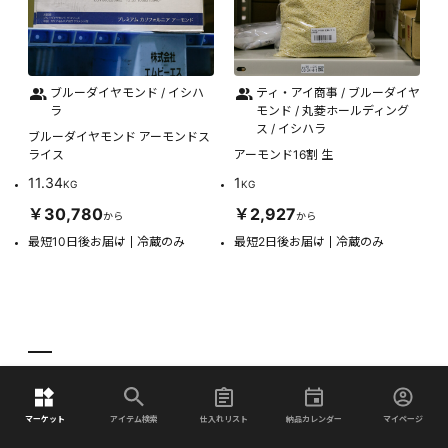
ブルーダイヤモンド / イシハ
ティ・アイ商事 / ブルーダイヤ
ラ
モンド / 丸菱ホールディング
ス / イシハラ
ブルーダイヤモンド アーモンドス
ライス
アーモンド16割 生
11.34
1
KG
KG
￥30,780
￥2,927
から
から
最短10日後お届け
冷蔵のみ
最短2日後お届け
冷蔵のみ
閲覧したアイテム
マーケット
アイテム検索
仕入れリスト
納品カレンダー
マイページ