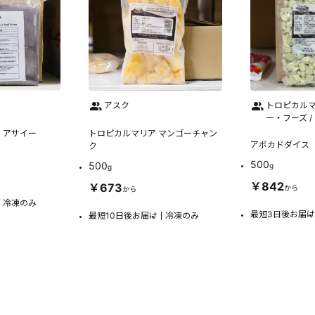
アスク
トロピカルマ
ー・フーズ /
・アサイー
トロピカルマリア マンゴーチャン
アボカドダイス
ク
500
500
g
g
￥842
￥673
から
から
冷凍のみ
最短3日後お届け
最短10日後お届け
冷凍のみ