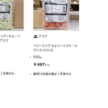
リア / エム・シ
アスク
 アスク
ベジーマリア チェリートマト・ス
ライス (トルコ)
500
g
￥497
から
冷凍のみ
最短13日後お届け
冷凍のみ