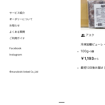
サービス紹介
オーダリーについて
お知らせ
よくある質問
アスク
ご利用ガイド
冷凍加糖ピューレ
Facebook
100g
×5個
Instagram
￥1,193
から
最短12日後お届け
©marubishi linked Co.,Ltd