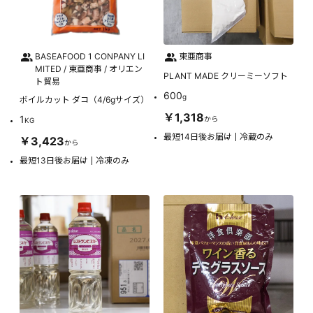
BASEAFOOD 1 CONPANY LI
東亜商事
MITED / 東亜商事 / オリエン
PLANT MADE クリーミーソフト
ト貿易
600
g
ボイルカット ダコ（4/6gサイズ）
￥1,318
1
から
KG
最短14日後お届け
冷蔵のみ
￥3,423
から
最短13日後お届け
冷凍のみ