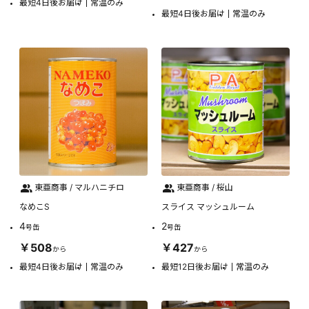
最短4日後お届け
常温のみ
最短4日後お届け
常温のみ
東亜商事 / マルハニチロ
東亜商事 / 桜山
なめこS
スライス マッシュルーム
4
2
号缶
号缶
￥508
￥427
から
から
最短4日後お届け
常温のみ
最短12日後お届け
常温のみ