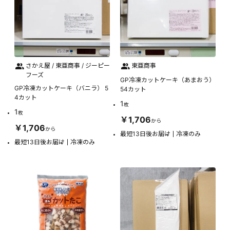
さかえ屋 / 東亜商事 / ジーピー
東亜商事
フーズ
GP冷凍カットケーキ（あまおう）
GP冷凍カットケーキ（バニラ） 5
54カット
4カット
1
枚
1
枚
￥1,706
から
￥1,706
から
最短13日後お届け
冷凍のみ
最短13日後お届け
冷凍のみ