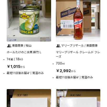
東亜商事 / 桜山
マリーブリザール / 東亜商事
ホールたけのこ水煮 麻竹 L
マリーブリザール クレームド フレ
ーズ
1
18
号缶
KG
700
ml
￥1,015
から
￥2,992
から
最短11日後お届け
常温のみ
最短11日後お届け
常温のみ