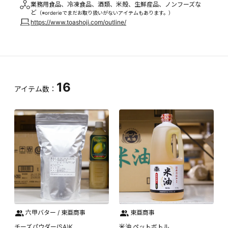
業務用食品、冷凍食品、酒類、米殻、生鮮産品、ノンフーズな
ど
（※orderieでまだお取り扱いがないアイテムもあります。）
https://www.toashoji.com/outline/
16
アイテム数：
六甲バター / 東亜商事
東亜商事
チーズパウダー(SA)K
米油 ペットボトル