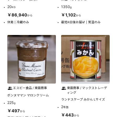
20
1350
KG
g
￥86,940
￥1,102
から
から
休売
冷蔵のみ
最短4日後お届け
常温のみ
エスビー食品 / 東亜商事
東亜商事 / マックストレーデ
ィング
ボンヌママン マロンクリーム
ランドスケープ みかん Lサイズ
225
g
2
号缶
￥497
から
￥443
から