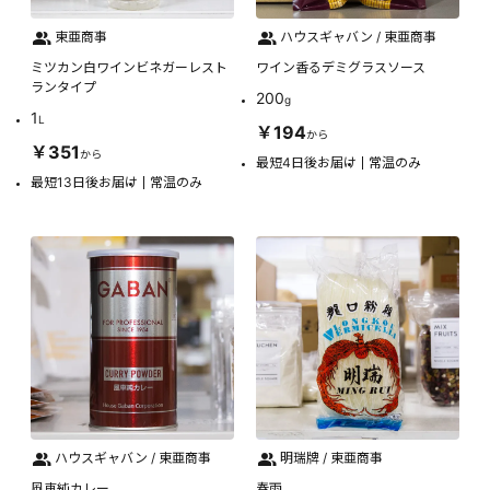
東亜商事
ハウスギャバン / 東亜商事
ミツカン白ワインビネガーレスト
ワイン香るデミグラスソース
ランタイプ
200
g
1
L
￥194
から
￥351
から
最短4日後お届け
常温のみ
最短13日後お届け
常温のみ
ハウスギャバン / 東亜商事
明瑞牌 / 東亜商事
風車純カレー
春雨