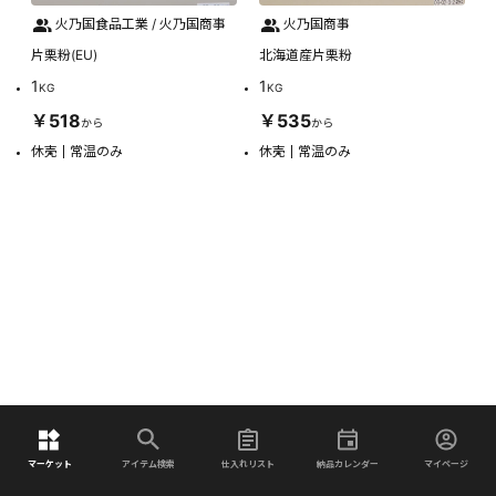
火乃国食品工業 / 火乃国商事
火乃国商事
片栗粉(EU)
北海道産片栗粉
1
1
KG
KG
￥518
￥535
から
から
休売
常温のみ
休売
常温のみ
マーケット
アイテム検索
仕入れリスト
納品カレンダー
マイページ