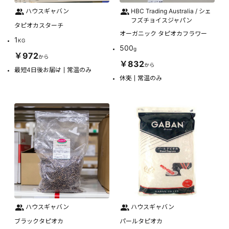
ハウスギャバン
HBC Trading Australia / シェ
フズチョイスジャパン
タピオカスターチ
オーガニック タピオカフラワー
1
KG
500
g
￥972
から
￥832
から
最短4日後お届け
常温のみ
休売
常温のみ
ハウスギャバン
ハウスギャバン
ブラックタピオカ
パールタピオカ