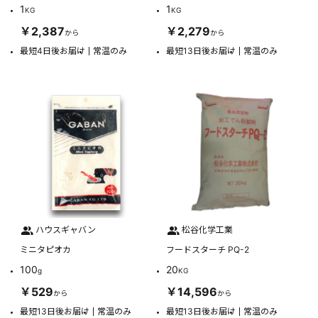
1
1
KG
KG
￥2,387
￥2,279
から
から
最短4日後お届け
常温のみ
最短13日後お届け
常温のみ
ハウスギャバン
松谷化学工業
ミニタピオカ
フードスターチ PQ-2
100
20
g
KG
￥529
￥14,596
から
から
最短13日後お届け
常温のみ
最短13日後お届け
常温のみ