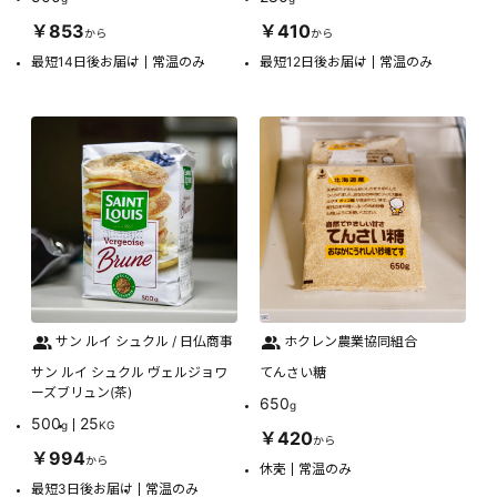
￥853
￥410
から
から
最短14日後お届け
常温のみ
最短12日後お届け
常温のみ
サン ルイ シュクル / 日仏商事
ホクレン農業協同組合
サン ルイ シュクル ヴェルジョワ
てんさい糖
ーズブリュン(茶)
650
g
500
25
g
KG
￥420
から
￥994
から
休売
常温のみ
最短3日後お届け
常温のみ