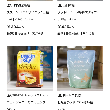
日本甜菜製糖
山口精糖
スズラン印 てんさいグラニュ糖
ポット印ビート糖(粉末タイプ)
1
20
30
600
20
KG
KG
KG
g
KG
￥394
￥425
から
から
最短3日後お届け
常温のみ
最短3日後お届け
常温のみ
TEREOS France / アルカン
日本甜菜製糖
ヴェルジョワーズ ブリュンヌ
北海道まろやかてんさい糖
500
280
g
g