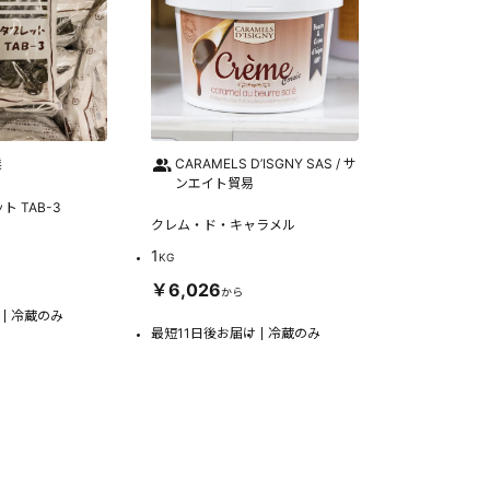
業
CARAMELS D’ISGNY SAS / サ
ンエイト貿易
 TAB-3
クレム・ド・キャラメル
1
KG
￥6,026
から
冷蔵のみ
最短11日後お届け
冷蔵のみ