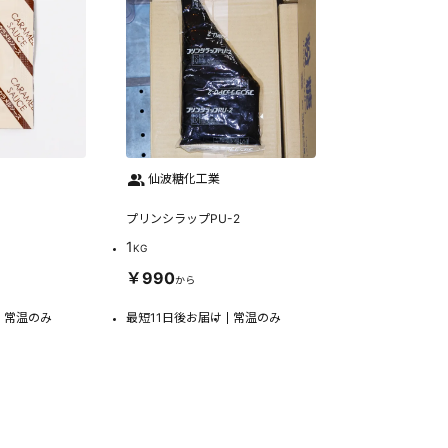
仙波糖化工業
プリンシラップPU-2
1
KG
￥990
から
常温のみ
最短11日後お届け
常温のみ