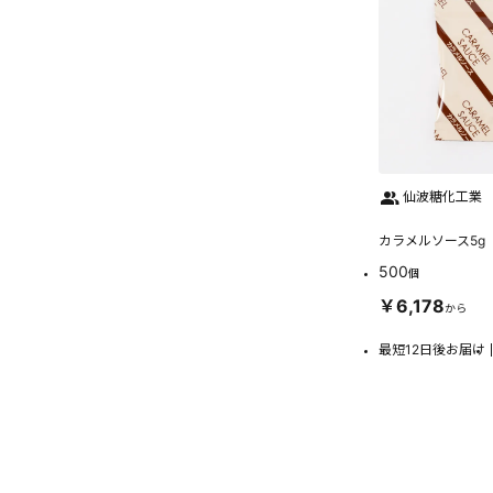
仙波糖化工業
カラメルソース5g
500
個
￥6,178
から
最短12日後お届け