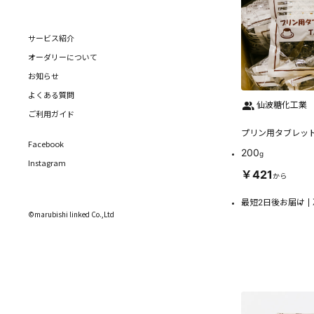
サービス紹介
オーダリーについて
お知らせ
よくある質問
仙波糖化工業
ご利用ガイド
プリン用タブレット 
Facebook
200
g
Instagram
￥421
から
最短2日後お届け
©marubishi linked Co.,Ltd