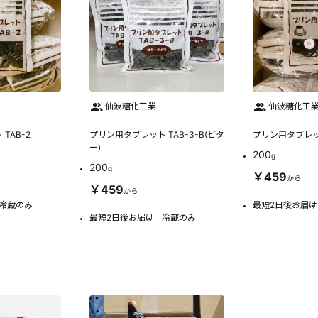
仙波糖化工業
仙波糖化工
TAB-2
プリン用タブレット TAB-3-B(ビタ
プリン用タブレット
ー)
200
g
200
g
￥459
から
￥459
から
冷蔵のみ
最短2日後お届け
最短2日後お届け
冷蔵のみ