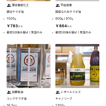
理研農産化工
平田産業
調合サラダ油
国産なたねサラダ油
1500
600
910
g
g
g
￥783
￥864
から
から
最短3日後お届け
常温のみ
最短3日後お届け
常温のみ
加藤製油
J-オイルミルズ
コックサラダ油
キャノリーブ
16.5
1350
KG
g