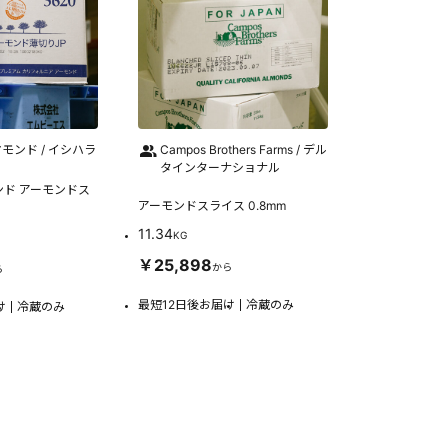
モンド / イシハラ
Campos Brothers Farms / デル
タインターナショナル
ド アーモンドス
アーモンドスライス 0.8mm
11.34
KG
￥25,898
から
ら
最短12日後お届け
冷蔵のみ
け
冷蔵のみ