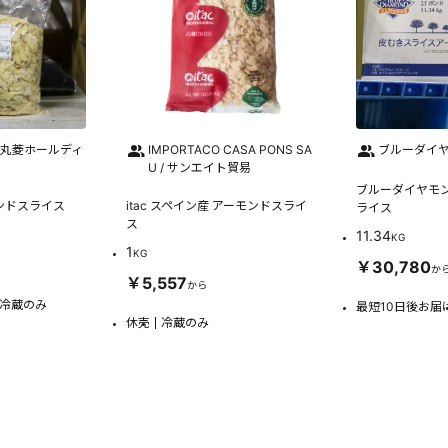
 丸菱ホールディ
IMPORTACO CASA PONS SA
ブルーダイヤ
U / サンエイト貿易
ブルーダイヤモン
ンドスライス
itac スペイン産 アーモンドスライ
ライス
ス
11.34
KG
1
KG
￥30,780
か
￥5,557
から
冷蔵のみ
最短10日後お届
休売
冷蔵のみ