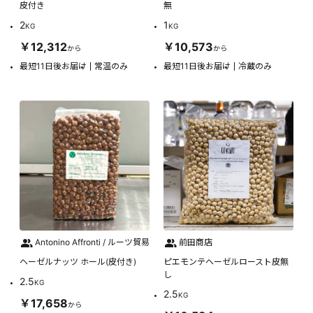
皮付き
無
2
1
KG
KG
￥12,312
￥10,573
から
から
最短11日後お届け
常温のみ
最短11日後お届け
冷蔵のみ
Antonino Affronti / ルーツ貿易
前田商店
ヘーゼルナッツ ホール(皮付き)
ピエモンテヘーゼルロースト皮無
し
2.5
KG
2.5
KG
￥17,658
から