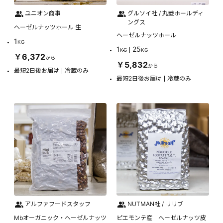
ユニオン商事
グルソイ社 / 丸菱ホールディ
ングス
ヘーゼルナッツホール 生
ヘーゼルナッツホール
1
KG
1
25
KG
KG
￥6,372
から
￥5,832
から
最短2日後お届け
冷蔵のみ
最短2日後お届け
冷蔵のみ
アルファフードスタッフ
NUTMAN社 / リリブ
Mbオーガニック・ヘーゼルナッツ
ピエモンテ産 ヘーゼルナッツ皮