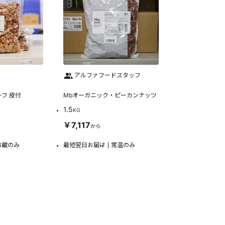
アルファフードスタッフ
フ 皮付
Mbオーガニック・ピーカンナッツ
1.5
KG
￥7,117
から
冷蔵のみ
最短翌日お届け
常温のみ