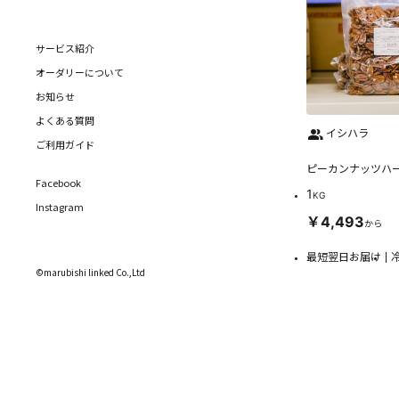
サービス紹介
オーダリーについて
お知らせ
よくある質問
イシハラ
ご利用ガイド
ピーカンナッツハー
Facebook
1
KG
Instagram
￥4,493
から
最短翌日お届け
©marubishi linked Co.,Ltd