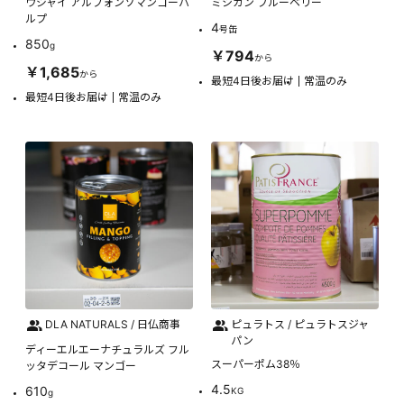
ウジャイ アルフォンソマンゴーパ
ミシガン ブルーベリー
ルプ
4
号缶
850
g
￥794
から
￥1,685
から
最短4日後お届け
常温のみ
最短4日後お届け
常温のみ
DLA NATURALS / 日仏商事
ピュラトス / ピュラトスジャ
パン
ディーエルエーナチュラルズ フル
スーパーポム38％
ッタデコール マンゴー
4.5
610
KG
g