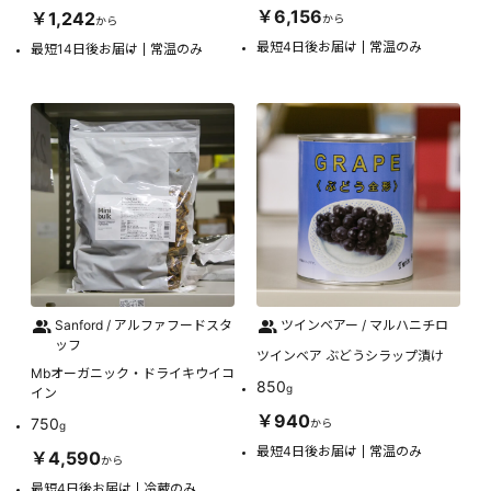
￥6,156
￥1,242
から
から
最短4日後お届け
常温のみ
最短14日後お届け
常温のみ
Sanford / アルファフードスタ
ツインベアー / マルハニチロ
ッフ
ツインベア ぶどうシラップ漬け
Mbオーガニック・ドライキウイコ
850
g
イン
￥940
750
から
g
最短4日後お届け
常温のみ
￥4,590
から
最短4日後お届け
冷蔵のみ