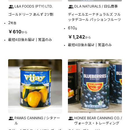
L&A FOODS (PTY) LTD.
DLA NATURALS / 日仏商事
ゴールドリーフ あんず 2ツ割
ディーエルエーナチュラルズ フル
ッタデコール パッションフルーツ
2
号缶
610
g
￥610
から
￥1,242
から
最短4日後お届け
常温のみ
最短4日後お届け
常温のみ
PAWAS CANNING / シタァー
HONEE BEAR CANNING CO. /
ル
ヴォークス・トレーディング