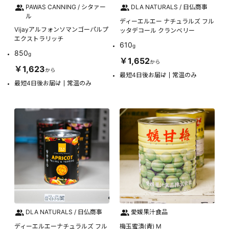
PAWAS CANNING / シタァー
DLA NATURALS / 日仏商事
ル
ディーエルエー ナチュラルズ フル
Vijayアルフォンソマンゴーパルプ
ッタデコール クランベリー
エクストラリッチ
610
g
850
g
￥1,652
から
￥1,623
から
最短4日後お届け
常温のみ
最短4日後お届け
常温のみ
DLA NATURALS / 日仏商事
愛媛果汁食品
ディーエルエーナチュラルズ フル
梅玉蜜漬(青) M