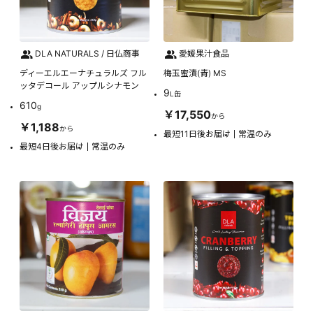
DLA NATURALS / 日仏商事
愛媛果汁食品
ディーエルエーナチュラルズ フル
梅玉蜜漬(青) MS
ッタデコール アップルシナモン
9
L缶
610
g
￥17,550
から
￥1,188
から
最短11日後お届け
常温のみ
最短4日後お届け
常温のみ