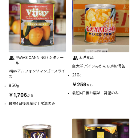
PAWAS CANNING / シタァー
太洋食品
ル
金太洋 パインみかん EO特7号缶
Vijayアルフォンソマンゴースライ
210
g
ス
￥259
850
から
g
最短4日後お届け
常温のみ
￥1,706
から
最短4日後お届け
常温のみ