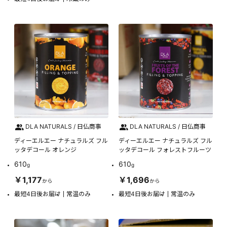
DLA NATURALS / 日仏商事
DLA NATURALS / 日仏商事
ディーエルエー ナチュラルズ フル
ディーエルエー ナチュラルズ フル
ッタデコール オレンジ
ッタデコール フォレストフルーツ
610
610
g
g
￥1,177
￥1,696
から
から
最短4日後お届け
常温のみ
最短4日後お届け
常温のみ