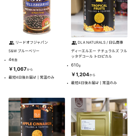
リードオフジャパン
DLA NATURALS / 日仏商事
S&W ブルーベリー
ディーエルエー ナチュラルズ フル
ッタデコール トロピカル
4
号缶
610
g
￥1,067
から
￥1,204
から
最短4日後お届け
常温のみ
最短4日後お届け
常温のみ