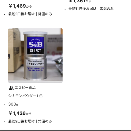
￥1,361
から
￥1,469
から
最短11日後お届け
常温のみ
最短2日後お届け
常温のみ
エスビー食品
シナモンパウダー L缶
300
g
￥1,426
から
最短9日後お届け
常温のみ