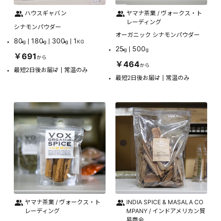
ハウスギャバン
ヤマナ茶業 / ヴォークス・ト
レーディング
シナモンパウダー
オーガニック シナモンパウダー
80
180
300
1
g
g
g
KG
25
500
g
g
￥691
から
￥464
から
最短2日後お届け
常温のみ
最短2日後お届け
常温のみ
ヤマナ茶業 / ヴォークス・ト
INDIA SPICE & MASALA CO
レーディング
MPANY / インドアメリカン貿
易商会