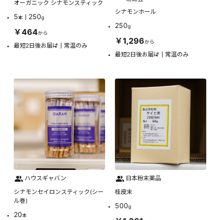
オーガニック シナモンスティック
シナモンホール
5
250
本
g
250
g
￥464
から
￥1,296
から
最短2日後お届け
常温のみ
最短2日後お届け
常温のみ
ハウスギャバン
日本粉末薬品
シナモンセイロンスティック(シー
桂皮末
ル巻)
500
g
20
本