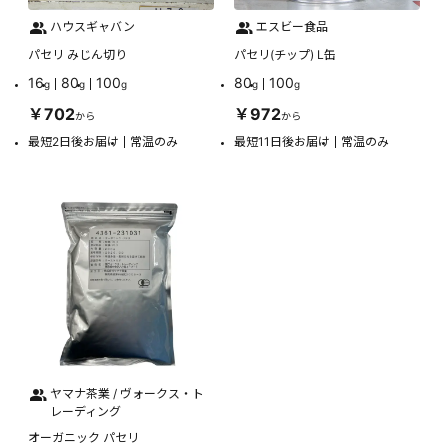
ハウスギャバン
エスビー食品
パセリ みじん切り
パセリ(チップ) L缶
16
80
100
80
100
g
g
g
g
g
￥702
￥972
から
から
最短2日後お届け
常温のみ
最短11日後お届け
常温のみ
ヤマナ茶業 / ヴォークス・ト
レーディング
オーガニック パセリ