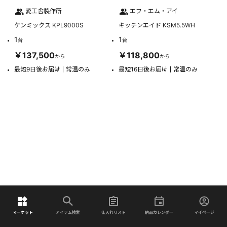
愛工舎製作所
エフ・エム・アイ
ケンミックス KPL9000S
キッチンエイド KSM5.5WH
1
1
台
台
￥137,500
￥118,800
から
から
最短9日後お届け
常温のみ
最短16日後お届け
常温のみ
マーケット
アイテム検索
仕入れリスト
納品カレンダー
マイページ