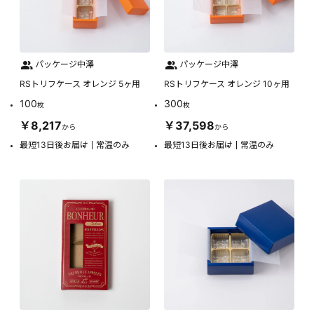
パッケージ中澤
パッケージ中澤
RSトリフケース オレンジ 5ヶ用
RSトリフケース オレンジ 10ヶ用
100
300
枚
枚
￥8,217
￥37,598
から
から
最短13日後お届け
常温のみ
最短13日後お届け
常温のみ