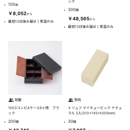
ック
100
枚
300
個
￥8,052
から
￥48,565
から
最短13日後お届け
常温のみ
最短13日後お届け
常温のみ
旭屋
和気
1003コンビAケース6ヶ用 ブラ
トリュフ マイキュービック ナチュ
ック
ラル 3入(310×145×h205mm)
200
30
個
個