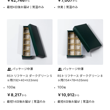
￥42,746
￥7,007
から
から
最短4日後お届け
常温のみ
休売
常温のみ
パッケージ中澤
パッケージ中澤
RSトリフケース ダークグリーン 5
RSトリフケース ダークグリーン 8
ヶ用(192×40×h33mm)
ヶ用(154×78×h35mm)
100
100
枚
枚
￥8,217
￥10,912
から
から
最短14日後お届け
常温のみ
最短4日後お届け
常温のみ