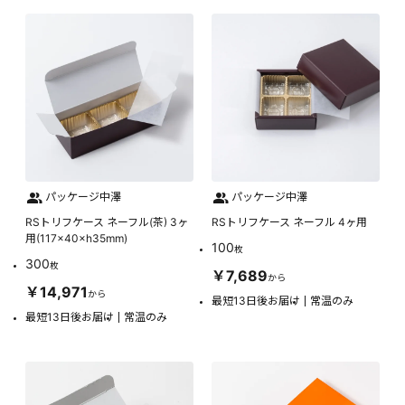
パッケージ中澤
パッケージ中澤
RSトリフケース ネーフル(茶) 3ヶ
RSトリフケース ネーフル 4ヶ用
用(117×40×h35mm)
100
枚
300
枚
￥7,689
から
￥14,971
から
最短13日後お届け
常温のみ
最短13日後お届け
常温のみ