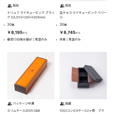
和気
和気
トリュフ マイキュービック ブラッ
生チョコ マイキュービック ベリー
ク 5入(312×220×h205mm)
小
30
30
個
個
￥8,195
￥8,745
から
から
最短13日後お届け
常温のみ
休売
常温のみ
パッケージ中澤
旭屋
スリムケース2005 O&B
1002コンビAケース2ヶ用 ブラ