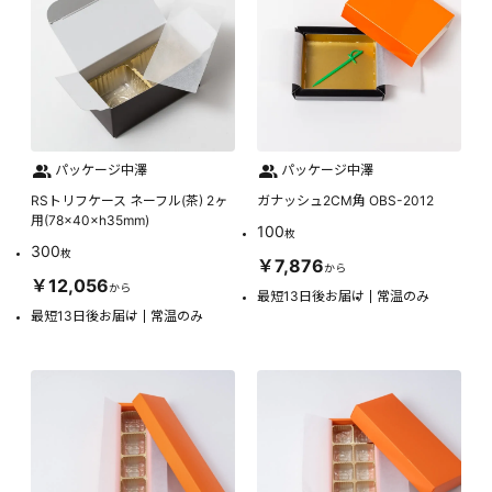
パッケージ中澤
パッケージ中澤
RSトリフケース ネーフル(茶) 2ヶ
ガナッシュ2CM角 OBS-2012
用(78×40×h35mm)
100
枚
300
枚
￥7,876
から
￥12,056
から
最短13日後お届け
常温のみ
最短13日後お届け
常温のみ