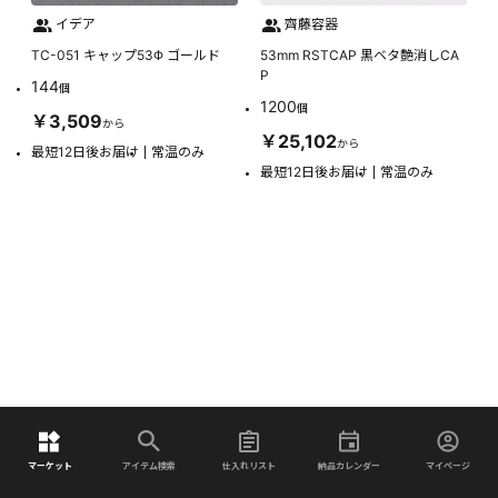
イデア
齊藤容器
TC-051 キャップ53Φ ゴールド
53mm RSTCAP 黒ベタ艶消しCA
P
144
個
1200
個
￥3,509
から
￥25,102
から
最短12日後お届け
常温のみ
最短12日後お届け
常温のみ
マーケット
アイテム検索
仕入れリスト
納品カレンダー
マイページ