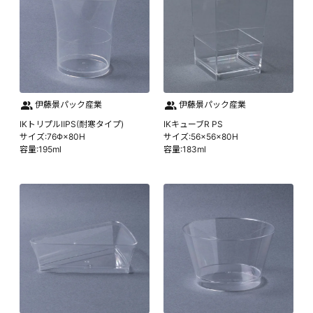
伊藤景パック産業
伊藤景パック産業
IKトリプルⅡPS(耐寒タイプ)
IKキューブR PS
サイズ:76Φ×80H
サイズ:56×56×80H
容量:195ml
容量:183ml