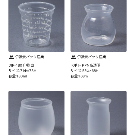
伊藤景パック産業
伊藤景パック産業
DIP-180 印刷白
IKポト PPN高透明
サイズ:71Φ×73H
サイズ:55Φ×68H
容量:180ml
容量:168ml