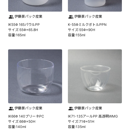
伊藤景パック産業
伊藤景パック産業
IK55Φ 165パウルPP
K-55ΦミルクボトルPPN
サイズ:55Φ×65.8H
サイズ:55Φ×90H
容量:165ml
容量:155ml
伊藤景パック産業
伊藤景パック産業
IK66Φ 140プリーネPC
IK71-135アールPP 高透明WMG
サイズ:66Φ×50H
サイズ:71Φ×51H
容量:140ml
容量:135ml