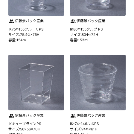
伊藤景パック産業
伊藤景パック産業
IK75Φ155フルーリPS
IK80Φ155クルブ PS
サイズ:75.4Φ×75H
サイズ:80Φ×72H
容量:154ml
容量:153ml
伊藤景パック産業
伊藤景パック産業
IKキューブラインPS
IK-74-146ルポPS
サイズ:56×56×70H
サイズ:74Φ×61H