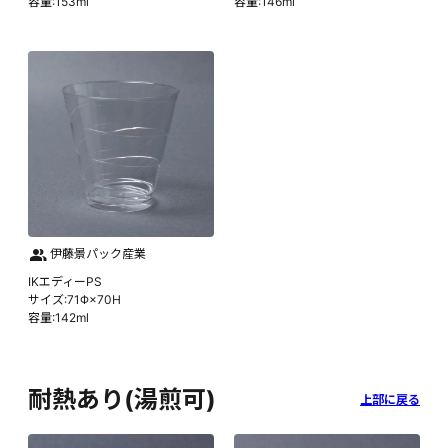
容量:153ml
容量:146ml
伊藤景パック産業
IKエディーPS
サイズ:71Φ×70H
容量:142ml
耐熱あり(湯煎可)
上部に戻る