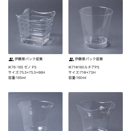
伊藤景パック産業
伊藤景パック産業
IK76-165 ゼノ PS
IK71Φ160ルチアPS
サイズ:75.5×75.5×66H
サイズ:71Φ×73H
容量:165ml
容量:160ml