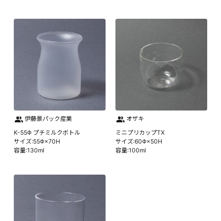
伊藤景パック産業
オザキ
K-55Φ プチミルクボトル
ミニプリカップTX
サイズ:55Φ×70H
サイズ:60Φ×50H
容量:130ml
容量:100ml