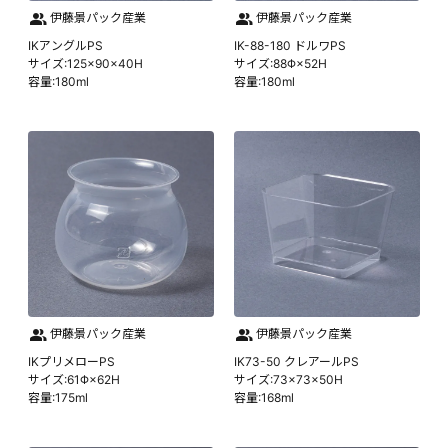
伊藤景パック産業
伊藤景パック産業
IKアングルPS
IK-88-180 ドルワPS
サイズ:125×90×40H
サイズ:88Φ×52H
容量:180ml
容量:180ml
伊藤景パック産業
伊藤景パック産業
IKプリメローPS
IK73-50 クレアールPS
サイズ:61Φ×62H
サイズ:73×73×50H
容量:175ml
容量:168ml