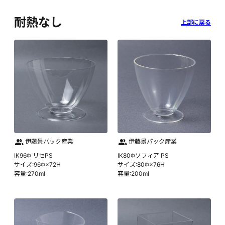
耐熱なし
上部に戻る
伊藤景パック産業
伊藤景パック産業
IK96Φ リセPS
IK80Φソフィア PS
サイズ:96Φ×72H
サイズ:80Φ×76H
容量:270ml
容量:200ml