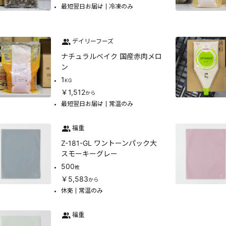
最短翌日お届け
冷凍のみ
デイリーフーズ
ナチュラルベイク 国産赤肉メロ
ン
1
KG
￥1,512
から
最短翌日お届け
常温のみ
福重
Z-181-GL ワントーンパック大
スモーキーグレー
500
枚
￥5,583
から
休売
常温のみ
福重