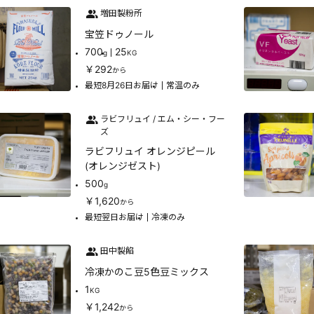
増田製粉所
宝笠ドゥノール
700
25
g
KG
￥292
から
最短8月26日お届け
常温のみ
ラビフリュイ / エム・シー・フー
ズ
ラビフリュイ オレンジピール
(オレンジゼスト)
500
g
￥1,620
から
最短翌日お届け
冷凍のみ
田中製餡
冷凍かのこ豆5色豆ミックス
1
KG
￥1,242
から