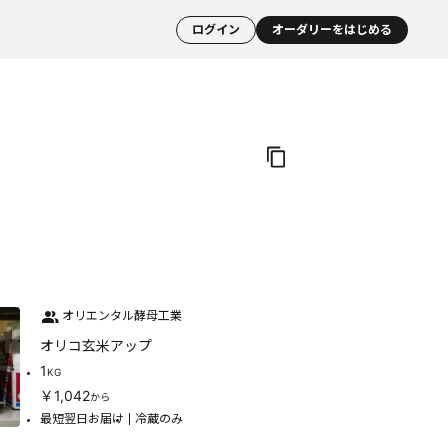
ログイン
オーダリーをはじめる
オリエンタル酵母工業
オリコ玄米アップ
1
KG
￥1,042
から
最短翌日お届け
冷蔵のみ