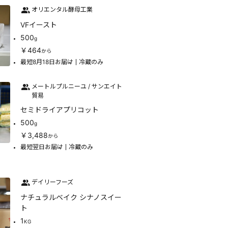
オリエンタル酵母工業
VFイースト
500
g
￥464
から
最短8月18日お届け
冷蔵のみ
メートルプルニーユ / サンエイト
貿易
セミドライアプリコット
500
g
￥3,488
から
最短翌日お届け
冷蔵のみ
デイリーフーズ
ナチュラルベイク シナノスイー
ト
1
KG