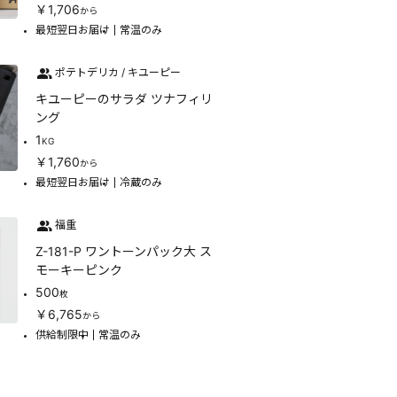
￥1,706
から
最短翌日お届け
常温のみ
ポテトデリカ / キユーピー
キユーピーのサラダ ツナフィリ
ング
1
KG
￥1,760
から
最短翌日お届け
冷蔵のみ
福重
Z-181-P ワントーンパック大 ス
モーキーピンク
500
枚
￥6,765
から
供給制限中
常温のみ