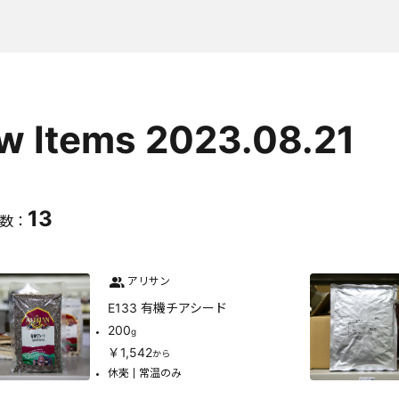
w Items 2023.08.21
13
数：
アリサン
E133 有機チアシード
200
g
￥1,542
から
休売
常温のみ