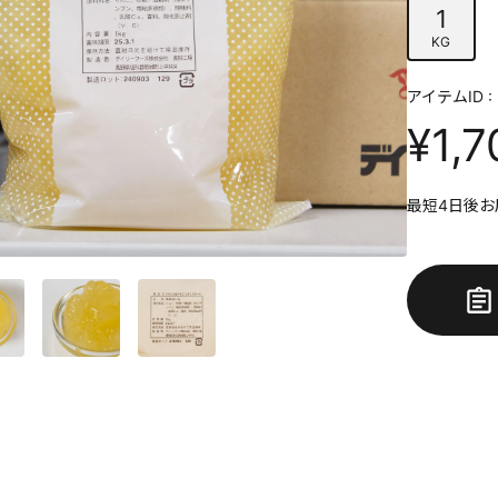
1
KG
アイテムID : 
¥1,7
最短4日後お