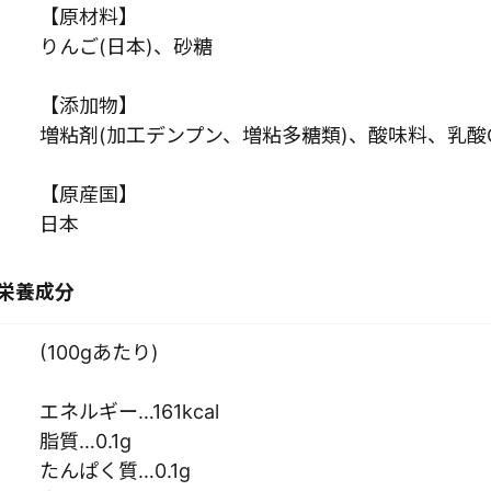
【原材料】
りんご(日本)、砂糖
【添加物】
増粘剤(加工デンプン、増粘多糖類)、酸味料、乳酸C
【原産国】
日本
栄養成分
(100gあたり)
エネルギー…161kcal
脂質…0.1g
たんぱく質…0.1g