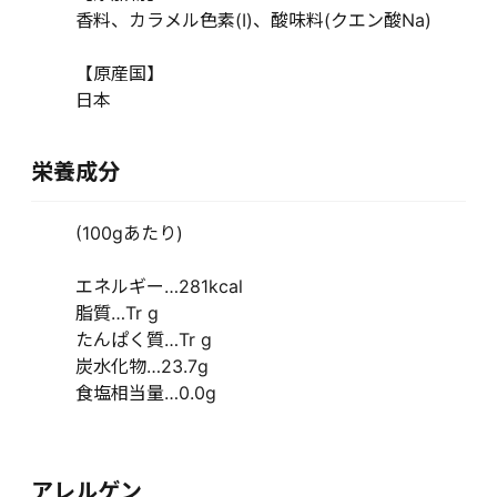
香料、カラメル色素(I)、酸味料(クエン酸Na)
【原産国】
日本
栄養成分
(100gあたり)
エネルギー…281kcal
脂質…Tr g
たんぱく質…Tr g
炭水化物…23.7g
食塩相当量…0.0g
アレルゲン