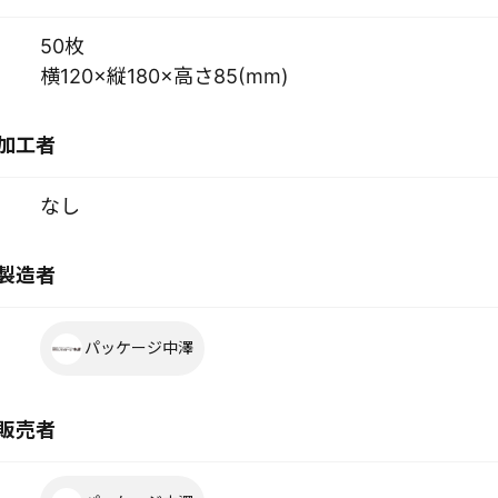
50枚
横120×縦180×高さ85(mm)
加工者
なし
製造者
パッケージ中澤
販売者