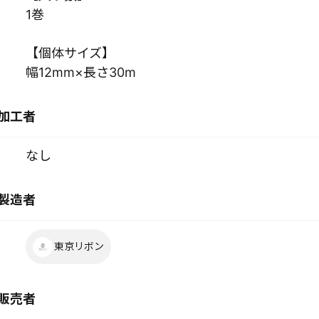
1巻
【個体サイズ】
幅12mm×長さ30m
加工者
なし
製造者
東京リボン
販売者