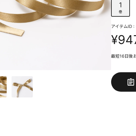
1
巻
アイテムID : 
¥94
最短16日後