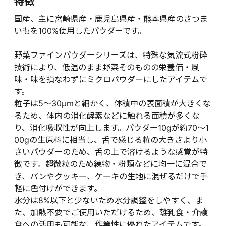
特徴
国産、主に宮崎県産・鹿児島県産・熊本県産のさつま
いもを100%使用したパウダーです。
野菜ファインパウダーシリーズは、特殊な気流式粉砕
技術により、低温のまま野菜そのものの栄養価・風
味・味を損なわずにミクロパウダーにしたアイテムで
す。
粒子は5～30μmと細かく、体積中の表面積が大きくな
るため、体内の消化酵素などに触れる面積が多くな
り、消化吸収性が向上します。パウダー10gが約70～1
00gの生原料に相当し、舌で感じる粒の大きさより小
さいパウダーのため、舌の上で溶けるような感覚が特
徴です。超微粒のため練物・粉類などに均一に混合で
き、パンやクッキー、ケーキの生地に混ぜるだけで手
軽に色付けができます。
水分は8%以下と少ないため水分調整をしやすく、ま
た、加熱不要でご使用いただけるため、離乳食・介護
食への活用も可能な、作業性に優れたアイテムです。