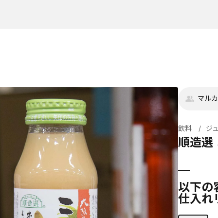
マルカ
飲料
ジ
順造選
以下の
仕入れ