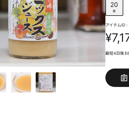
20
本
アイテムID : 
¥7,1
最短4日後お