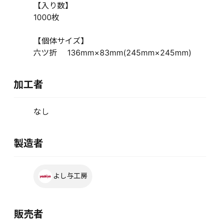
【入り数】
1000枚
【個体サイズ】
六ツ折 136mm×83mm(245mm×245mm)
加工者
なし
製造者
よし与工房
販売者