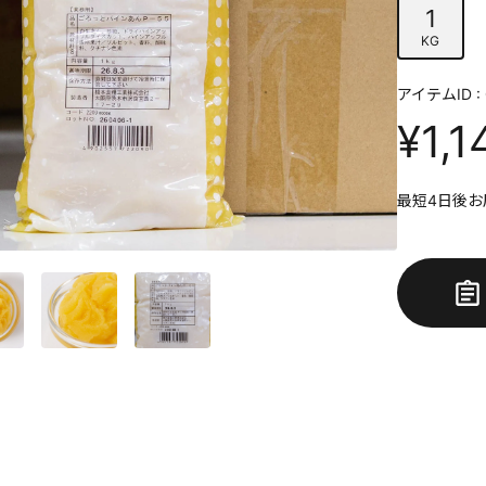
1
KG
アイテムID : 
¥1,1
最短4日後お