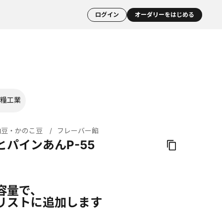
ログイン
オーダリーをはじめる
糧工業
納豆・かのこ豆
フレーバー餡
とパインあんP-55
容量で、
リストに追加します