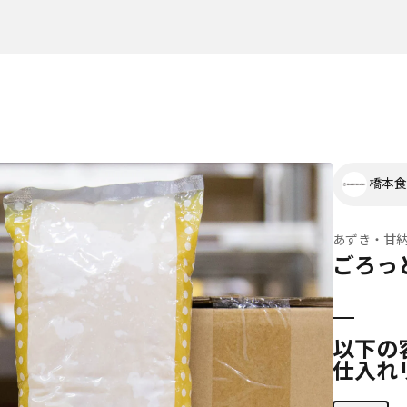
橋本食
あずき・甘
ごろっ
以下の
仕入れ