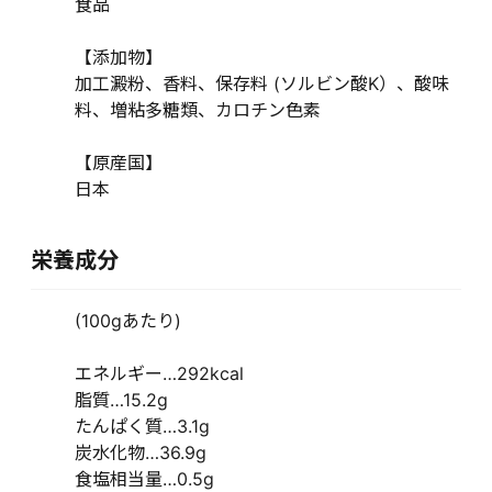
食品
【添加物】
加工澱粉、香料、保存料 (ソルビン酸K）、酸味
料、増粘多糖類、カロチン色素
【原産国】
日本
栄養成分
(100gあたり)
エネルギー…292kcal
脂質…15.2g
たんぱく質…3.1g
炭水化物…36.9g
食塩相当量…0.5g