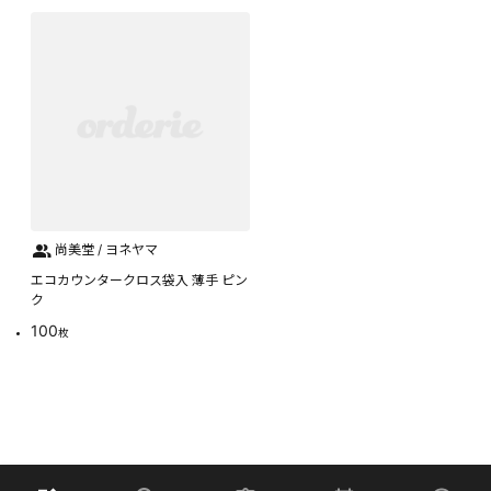
尚美堂 / ヨネヤマ
エコカウンタークロス袋入 薄手 ピン
ク
100
枚