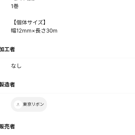
1巻
【個体サイズ】
幅12mm×長さ30m
加工者
なし
製造者
東京リボン
販売者