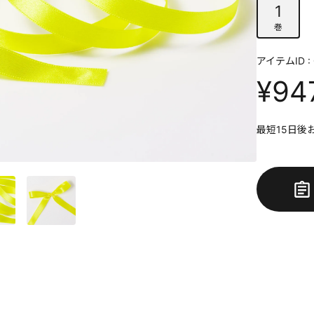
1
巻
アイテムID : 
¥94
最短15日後