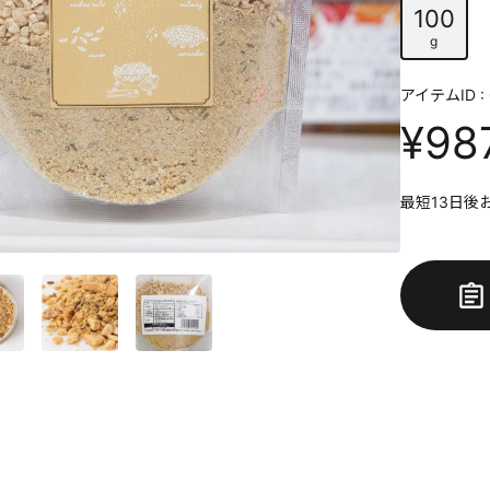
100
g
アイテムID : 
¥98
最短13日後