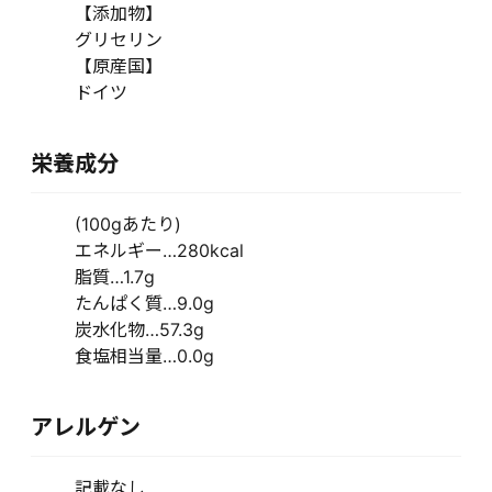
【添加物】
グリセリン
【原産国】
ドイツ
栄養成分
(100gあたり)
エネルギー…280kcal
脂質…1.7g
たんぱく質…9.0g
炭水化物…57.3g
食塩相当量…0.0g
アレルゲン
記載なし