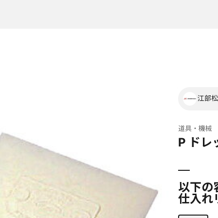
江部松
道具・機械
P ドレ
以下の
仕入れ