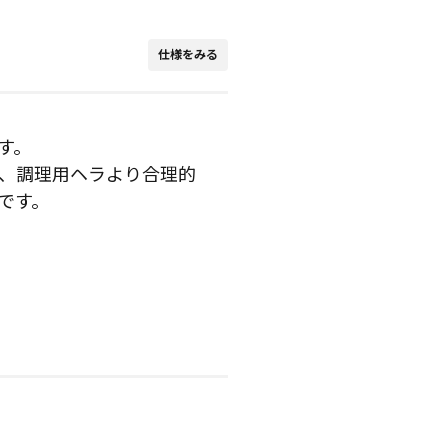
仕様をみる
す。
、調理用ヘラより合理的
です。