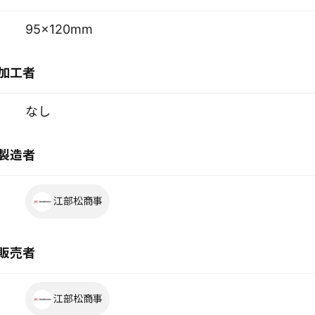
95×120mm
加工者
なし
製造者
江部松商事
販売者
江部松商事