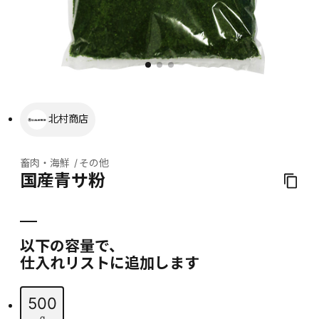
北村商店
畜肉・海鮮
その他
国産青サ粉
以下の容量で、
仕入れリストに追加します
500
g