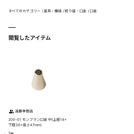
すべてのカテゴリー
道具・機械
絞り袋・口金
口金
閲覧したアイテム
遠藤孝商店
200-01 モンブラン口金 中(上経14×
下経30×高さ47mm)
1
個