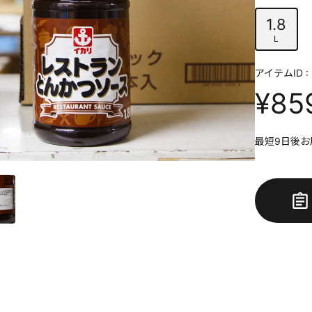
1.8
L
アイテムID : 
¥85
最短9日後お