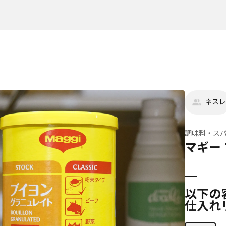
ネスレ
調味料・ス
マギー
以下の
仕入れ