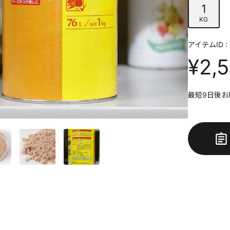
1
KG
アイテムID : 
¥2,
最短9日後お