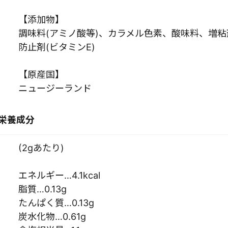
【添加物】
調味料(アミノ酸等)、カラメル色素、酸味料、増粘
防止剤(ビタミンE)
【原産国】
ニュージーランド
栄養成分
(2gあたり)
エネルギー…4.1kcal
脂質…0.13g
たんぱく質…0.13g
炭水化物…0.61g